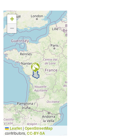
+
−
Leaflet
|
OpenStreetMap
contributors,
CC-BY-SA